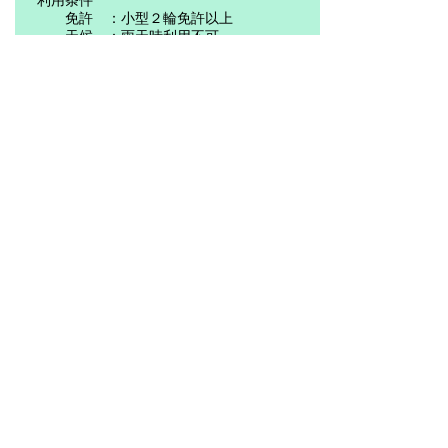
利用条件
免許 ：小型２輪免許以上
天候 ：雨天時利用不可
乗車人数 ：２名
ヘルメットオプション（ジェットタイプ）２
種類よりお選びください。
ご予約・お問い合わせ
​下記の電話番号またはメールにて
御連絡をお願いします。
営業時間: 9時から18時
電話:
090 - 9294 - 4164
メール:
biwakorentacar@leto.eonet.n