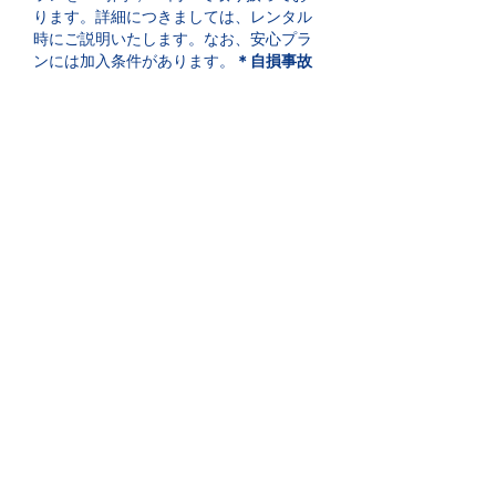
ります。詳細につきましては、レンタル
時にご説明いたします。なお、安心プラ
ンには加入条件があります。
＊自損事故
については対象外となります
。
​オプションのご案内
アプリカジュニアシート
体重15kg（3歳頃）～ 体重36kg（11歳
頃）まで使えます。
料金：24時間で500円​（ジェイホッパー
ズ琵琶湖ゲストハウスに
ご宿泊の方は無料）